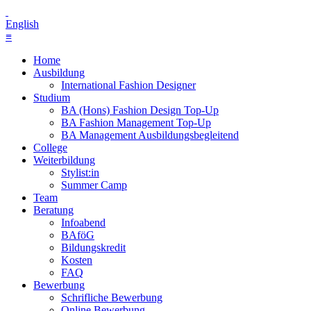
English
≡
Home
Ausbildung
International Fashion Designer
Studium
BA (Hons) Fashion Design Top-Up
BA Fashion Management Top-Up
BA Management Ausbildungsbegleitend
College
Weiterbildung
Stylist:in
Summer Camp
Team
Beratung
Infoabend
BAföG
Bildungskredit
Kosten
FAQ
Bewerbung
Schrifliche Bewerbung
Online Bewerbung