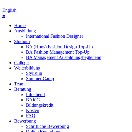
English
≡
Home
Ausbildung
International Fashion Designer
Studium
BA (Hons) Fashion Design Top-Up
BA Fashion Management Top-Up
BA Management Ausbildungsbegleitend
College
Weiterbildung
Stylist:in
Summer Camp
Team
Beratung
Infoabend
BAföG
Bildungskredit
Kosten
FAQ
Bewerbung
Schrifliche Bewerbung
Online Bewerbung