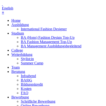
English
≡
Home
Ausbildung
International Fashion Designer
Studium
BA (Hons) Fashion Design Top-Up
BA Fashion Management Top-Up
BA Management Ausbildungsbegleitend
College
Weiterbildung
Stylist:in
Summer Camp
Team
Beratung
Infoabend
BAföG
Bildungskredit
Kosten
FAQ
Bewerbung
Schrifliche Bewerbung
Online Bewerbung