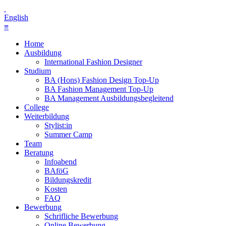
English
≡
Home
Ausbildung
International Fashion Designer
Studium
BA (Hons) Fashion Design Top-Up
BA Fashion Management Top-Up
BA Management Ausbildungsbegleitend
College
Weiterbildung
Stylist:in
Summer Camp
Team
Beratung
Infoabend
BAföG
Bildungskredit
Kosten
FAQ
Bewerbung
Schrifliche Bewerbung
Online Bewerbung