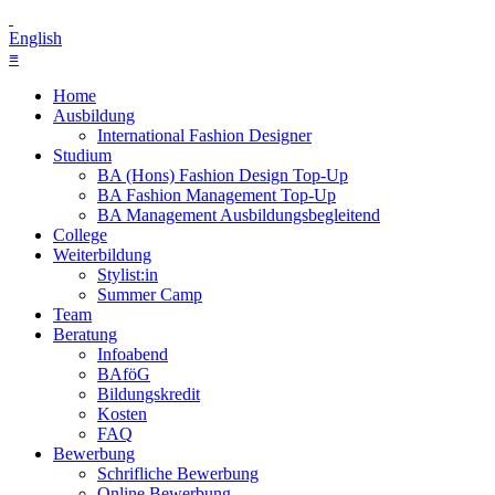
English
≡
Home
Ausbildung
International Fashion Designer
Studium
BA (Hons) Fashion Design Top-Up
BA Fashion Management Top-Up
BA Management Ausbildungsbegleitend
College
Weiterbildung
Stylist:in
Summer Camp
Team
Beratung
Infoabend
BAföG
Bildungskredit
Kosten
FAQ
Bewerbung
Schrifliche Bewerbung
Online Bewerbung