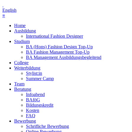
English
≡
Home
Ausbildung
International Fashion Designer
Studium
BA (Hons) Fashion Design Top-Up
BA Fashion Management Top-Up
BA Management Ausbildungsbegleitend
College
Weiterbildung
Stylist:in
Summer Camp
Team
Beratung
Infoabend
BAföG
Bildungskredit
Kosten
FAQ
Bewerbung
Schrifliche Bewerbung
Online Bewerbung