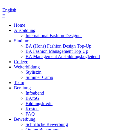
English
≡
Home
Ausbildung
International Fashion Designer
Studium
BA (Hons) Fashion Design Top-Up
BA Fashion Management Top-Up
BA Management Ausbildungsbegleitend
College
Weiterbildung
Stylist:in
Summer Camp
Team
Beratung
Infoabend
BAföG
Bildungskredit
Kosten
FAQ
Bewerbung
Schrifliche Bewerbung
Online Bewerbung