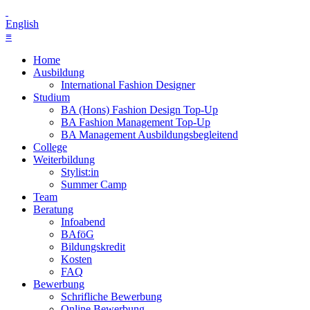
English
≡
Home
Ausbildung
International Fashion Designer
Studium
BA (Hons) Fashion Design Top-Up
BA Fashion Management Top-Up
BA Management Ausbildungsbegleitend
College
Weiterbildung
Stylist:in
Summer Camp
Team
Beratung
Infoabend
BAföG
Bildungskredit
Kosten
FAQ
Bewerbung
Schrifliche Bewerbung
Online Bewerbung