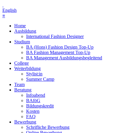
English
≡
Home
Ausbildung
International Fashion Designer
Studium
BA (Hons) Fashion Design Top-Up
BA Fashion Management Top-Up
BA Management Ausbildungsbegleitend
College
Weiterbildung
Stylist:in
Summer Camp
Team
Beratung
Infoabend
BAföG
Bildungskredit
Kosten
FAQ
Bewerbung
Schrifliche Bewerbung
Online Bewerbung