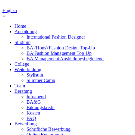
English
≡
Home
Ausbildung
International Fashion Designer
Studium
BA (Hons) Fashion Design Top-Up
BA Fashion Management Top-Up
BA Management Ausbildungsbegleitend
College
Weiterbildung
Stylist:in
Summer Camp
Team
Beratung
Infoabend
BAföG
Bildungskredit
Kosten
FAQ
Bewerbung
Schrifliche Bewerbung
Online Bewerbung