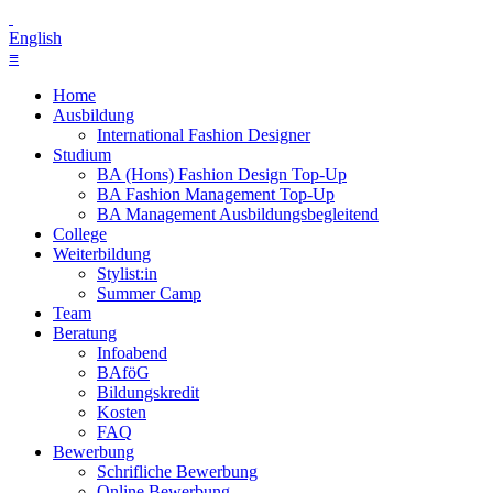
English
≡
Home
Ausbildung
International Fashion Designer
Studium
BA (Hons) Fashion Design Top-Up
BA Fashion Management Top-Up
BA Management Ausbildungsbegleitend
College
Weiterbildung
Stylist:in
Summer Camp
Team
Beratung
Infoabend
BAföG
Bildungskredit
Kosten
FAQ
Bewerbung
Schrifliche Bewerbung
Online Bewerbung