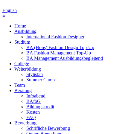
English
≡
Home
Ausbildung
International Fashion Designer
Studium
BA (Hons) Fashion Design Top-Up
BA Fashion Management Top-Up
BA Management Ausbildungsbegleitend
College
Weiterbildung
Stylist:in
Summer Camp
Team
Beratung
Infoabend
BAföG
Bildungskredit
Kosten
FAQ
Bewerbung
Schrifliche Bewerbung
Online Bewerbung