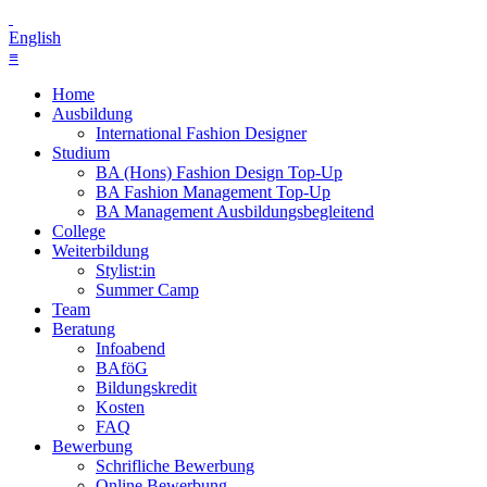
English
≡
Home
Ausbildung
International Fashion Designer
Studium
BA (Hons) Fashion Design Top-Up
BA Fashion Management Top-Up
BA Management Ausbildungsbegleitend
College
Weiterbildung
Stylist:in
Summer Camp
Team
Beratung
Infoabend
BAföG
Bildungskredit
Kosten
FAQ
Bewerbung
Schrifliche Bewerbung
Online Bewerbung