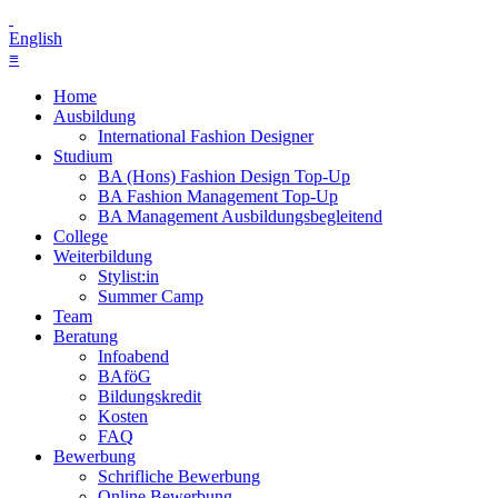
English
≡
Home
Ausbildung
International Fashion Designer
Studium
BA (Hons) Fashion Design Top-Up
BA Fashion Management Top-Up
BA Management Ausbildungsbegleitend
College
Weiterbildung
Stylist:in
Summer Camp
Team
Beratung
Infoabend
BAföG
Bildungskredit
Kosten
FAQ
Bewerbung
Schrifliche Bewerbung
Online Bewerbung